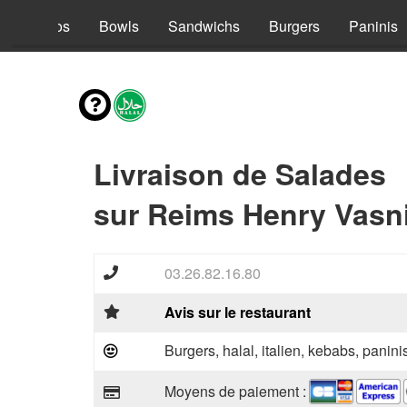
s
Tacos
Bowls
Sandwichs
Burgers
Paninis
Livraison de Salades
sur Reims Henry Vasni
03.26.82.16.80
Avis sur le restaurant
Burgers, halal, italien, kebabs, panini
Moyens de paiement :