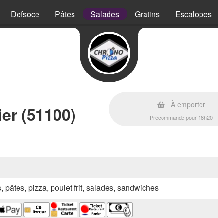
Defsoce
Pâtes
Salades
Gratins
Escalopes
À emporter
er (51100)
Précommande pour 18h20
s, pâtes, pizza, poulet frit, salades, sandwiches