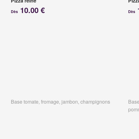
Pizza reine
Pizz
10.00 €
Dès
Dès
Base tomate, fromage, jambon, champignons
Base
pomm