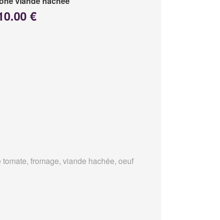
one viande hachée
10.00 €
 tomate, fromage, viande hachée, oeuf