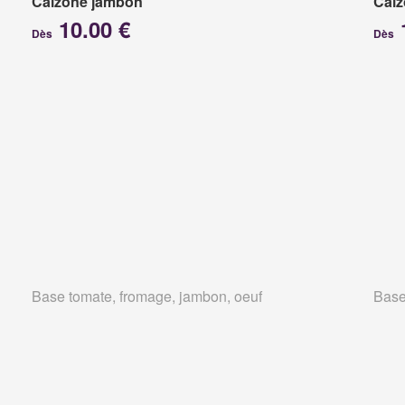
Calzone jambon
Calz
10.00 €
Dès
Dès
Base tomate, fromage, jambon, oeuf
Base