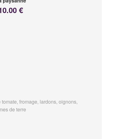
a paysanne
10.00 €
 tomate, fromage, lardons, oignons,
es de terre