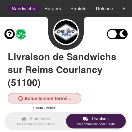
s
Sandwichs
Burgers
Paninis
Defsoce
Pât
Livraison de Sandwichs
sur Reims Courlancy
(51100)
Actuellement fermé...
18h00 - 22h30
À emporter
Livraison
Précommande pour 18h20
Précommande pour 18h45