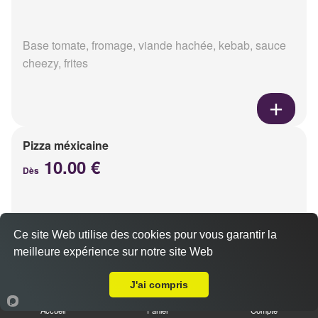
Base tomate, fromage, viande hachée, kebab, sauce
cheezy, frites
Pizza méxicaine
10.00 €
Dès
Base sauce barbecue, fromage, viande hachée,
Ce site Web utilise des cookies pour vous garantir la
chorizo, poivrons
meilleure expérience sur notre site Web
Livraison sur Reims Courlancy
J'ai compris
Accueil
Panier
Compte