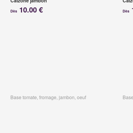
Calzone jambon
Calz
10.00 €
Dès
Dès
Base tomate, fromage, jambon, oeuf
Base