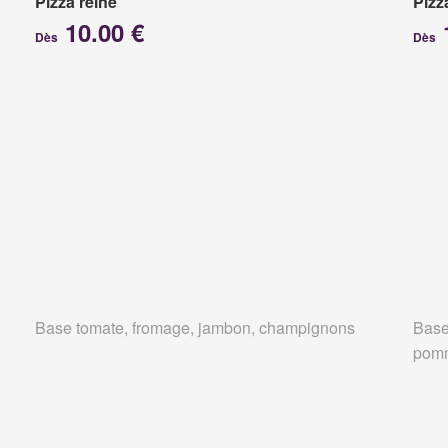
Pizza reine
Pizz
10.00 €
Dès
Dès
Base tomate, fromage, jambon, champignons
Base
pomm