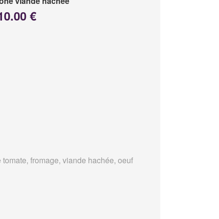
one viande hachée
10.00 €
 tomate, fromage, viande hachée, oeuf