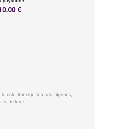
a paysanne
10.00 €
 tomate, fromage, lardons, oignons,
es de terre