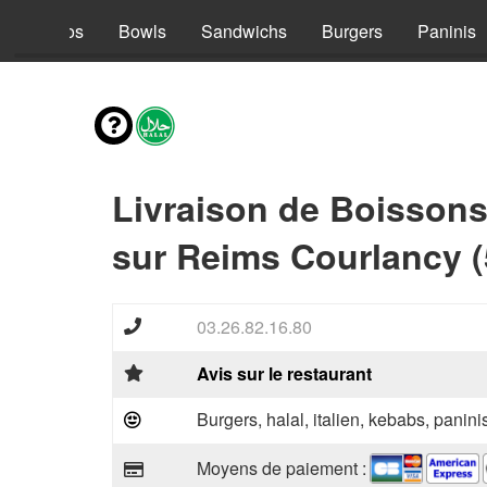
s
Tacos
Bowls
Sandwichs
Burgers
Paninis
Livraison de Boisson
sur Reims Courlancy (
03.26.82.16.80
Avis sur le restaurant
Burgers, halal, italien, kebabs, panini
Moyens de paiement :