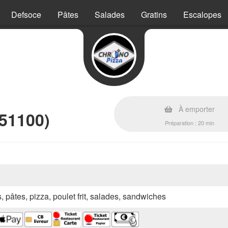
Defsoce
Pâtes
Salades
Gratins
Escalopes
s
À emporter
51100)
Préparation : 20 min
s, pâtes, pizza, poulet frit, salades, sandwiches