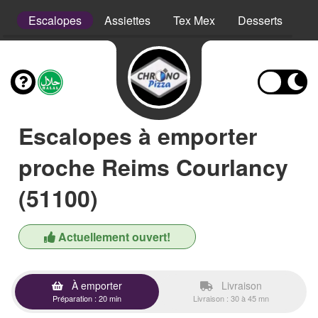
ns
Escalopes
Assiettes
Tex Mex
Desserts
Bo
Escalopes à emporter
proche Reims Courlancy
(51100)
Actuellement ouvert!
À emporter
Livraison
Préparation : 20 min
Livraison : 30 à 45 mn