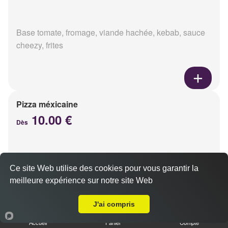
Base tomate, fromage, viande hachée, kebab, sauce
cheezy, frites
Pizza méxicaine
10.00 €
Dès
Base sauce barbecue, fromage, viande hachée,
Ce site Web utilise des cookies pour vous garantir la
chorizo, poivrons
meilleure expérience sur notre site Web
Livraison sur Reims Courlancy
J'ai compris
Accueil
Panier
Compte