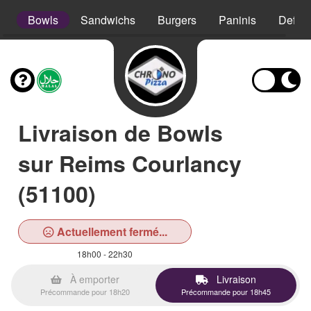
s
Bowls
Sandwichs
Burgers
Paninis
Defso
Livraison de Bowls
sur Reims Courlancy
(51100)
Actuellement fermé...
18h00 - 22h30
À emporter
Livraison
Précommande pour 18h20
Précommande pour 18h45