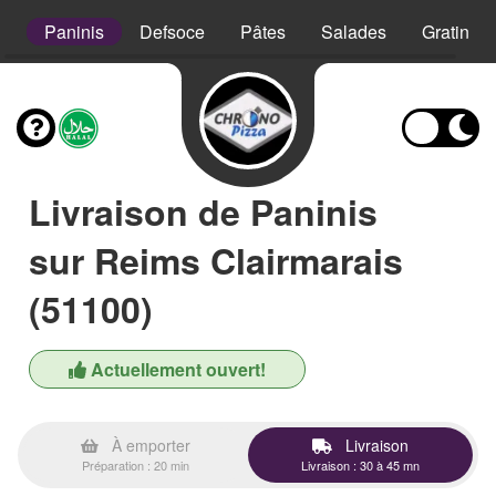
s
Paninis
Defsoce
Pâtes
Salades
Gratins
Livraison de Paninis
sur Reims Clairmarais
(51100)
Actuellement ouvert!
À emporter
Livraison
Préparation : 20 min
Livraison : 30 à 45 mn