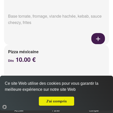
Base tomate, fromage, viande hachée, kebab, sauce
cheezy, frites
Pizza méxicaine
10.00 €
Dès
Base sauce barbecue, fromage, viande hachée,
Ce site Web utilise des cookies pour vous garantir la
chorizo, poivrons
meilleure expérience sur notre site Web
Livraison sur Reims Clairmarais
J'ai compris
Accueil
Panier
Compte