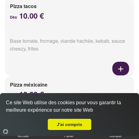
Pizza tacos
10.00 €
Dès
Base tomate, fromage, viande hachée, kebab, sauce
cheezy, frites
Pizza méxicaine
10.00 €
Dès
Ce site Web utilise des cookies pour vous garantir la
meilleure expérience sur notre site Web
A Emporter sur Reims Clairmarais
Base sauce barbecue, fromage, viande hachée,
J'ai compris
chorizo, poivrons
Accueil
Panier
Compte