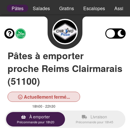
e
Pâtes
Salades
Gratins
Escalopes
Assiett
Pâtes à emporter
proche Reims Clairmarais
(51100)
Actuellement fermé...
18h00 - 22h30
À emporter
Livraison
Précommande pour 18h20
Précommande pour 18h45