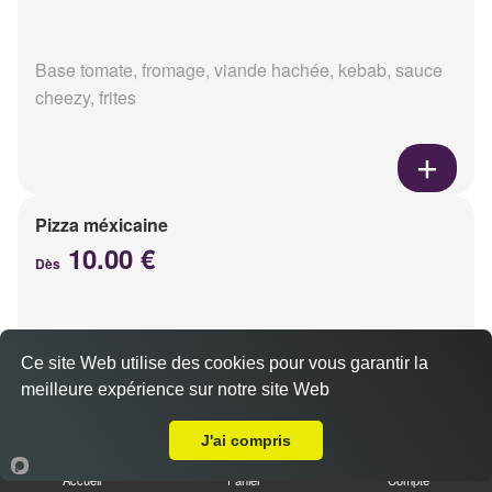
Base tomate, fromage, viande hachée, kebab, sauce
cheezy, frites
Pizza méxicaine
10.00 €
Dès
Base sauce barbecue, fromage, viande hachée,
Ce site Web utilise des cookies pour vous garantir la
chorizo, poivrons
meilleure expérience sur notre site Web
Livraison sur Reims Clairmarais
J'ai compris
Accueil
Panier
Compte