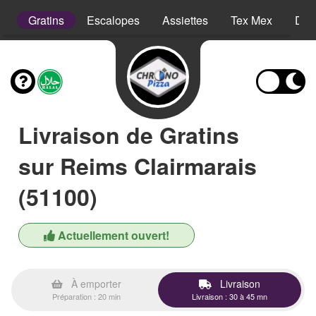
s
Gratins
Escalopes
Assiettes
Tex Mex
Des
Livraison de Gratins
sur Reims Clairmarais
(51100)
Actuellement ouvert!
À emporter
Livraison
Préparation : 20 min
Livraison : 30 à 45 mn