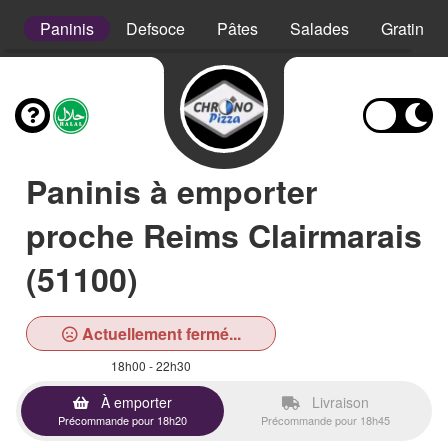
s
Paninis
Defsoce
Pâtes
Salades
Gratins
Paninis à emporter
proche Reims Clairmarais
(51100)
Actuellement fermé...
18h00 - 22h30
À emporter
Livraison
Précommande pour 18h20
Précommande pour 18h45