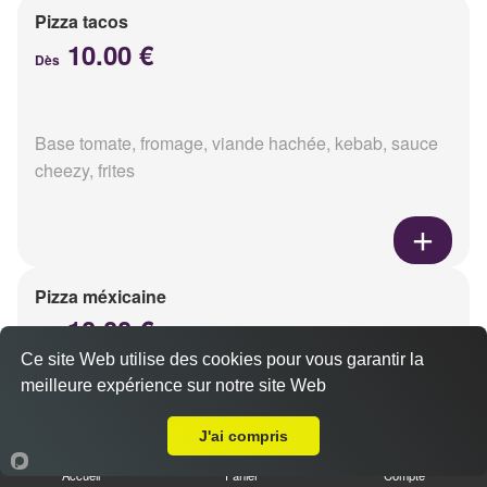
Pizza tacos
10.00 €
Dès
Base tomate, fromage, viande hachée, kebab, sauce
cheezy, frites
Pizza méxicaine
10.00 €
Dès
Ce site Web utilise des cookies pour vous garantir la
meilleure expérience sur notre site Web
A Emporter sur Reims Clairmarais
Base sauce barbecue, fromage, viande hachée,
J'ai compris
chorizo, poivrons
Accueil
Panier
Compte