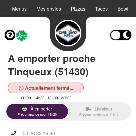
Menus
Mes envies
Pizzas
Tacos
Bowls
A emporter proche
Tinqueux (51430)
Actuellement fermé...
11h00 - 14h30 | 18h00 - 22h30
À emporter
Livraison
Précommande pour 11h20
Précommande pour 11h45
03.26.82.16.80