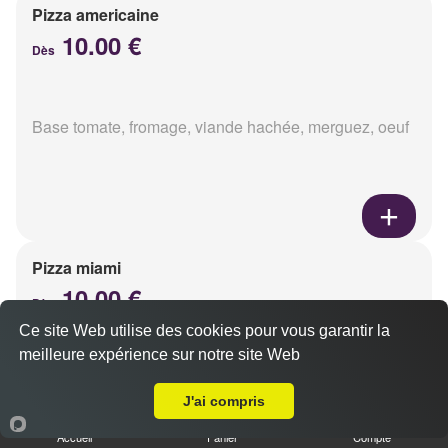
Pizza americaine
10.00 €
Dès
Base tomate, fromage, viande hachée, merguez, oeuf
Pizza miami
10.00 €
Dès
Ce site Web utilise des cookies pour vous garantir la
meilleure expérience sur notre site Web
A Emporter sur Tinqueux
Base tomate, fromage, chorizo, oeuf
J'ai compris
Accueil
Panier
Compte