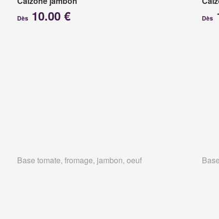
Calzone jambon
Calz
10.00 €
Dès
Dès
Base tomate, fromage, jambon, oeuf
Base