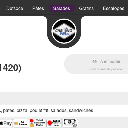
Defsoce
Pâtes
Salades
Gratins
Escalopes
À emporter
1420)
Précommande possible
s, pâtes, pizza, poulet frit, salades, sandwiches