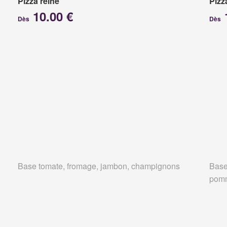
Pizza reine
Pizz
10.00 €
Dès
Dès
Base tomate, fromage, jambon, champignons
Base
pomm