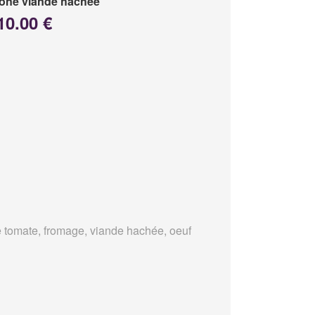
one viande hachée
10.00 €
 tomate, fromage, viande hachée, oeuf