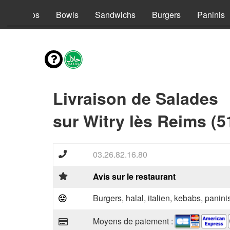
s
Tacos
Bowls
Sandwichs
Burgers
Paninis
Livraison de Salades
sur Witry lès Reims (5
03.26.82.16.80
Avis sur le restaurant
Burgers, halal, italien, kebabs, panini
Moyens de paiement :