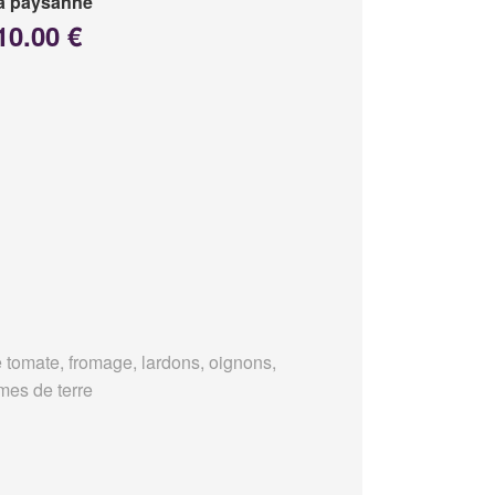
a paysanne
10.00 €
 tomate, fromage, lardons, oignons,
es de terre