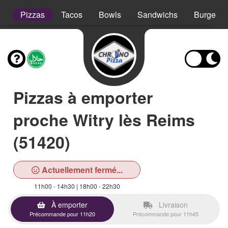
s
Pizzas
Tacos
Bowls
Sandwichs
Burgers
Pizzas à emporter
proche Witry lès Reims
(51420)
Actuellement fermé...
11h00 - 14h30 | 18h00 - 22h30
À emporter
Livraison
Précommande pour 11h20
Précommande pour 11h45