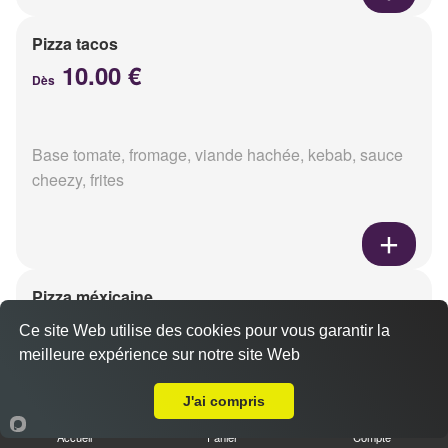
Pizza tacos
10.00 €
Dès
Base tomate, fromage, viande hachée, kebab, sauce
cheezy, frites
Pizza méxicaine
10.00 €
Ce site Web utilise des cookies pour vous garantir la
Dès
meilleure expérience sur notre site Web
A Emporter sur Witry lès Reims
J'ai compris
Base sauce barbecue, fromage, viande hachée,
chorizo, poivrons
Accueil
Panier
Compte