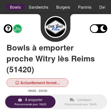
s
Bowls
Sandwichs
Burgers
Paninis
Defso
Bowls à emporter
proche Witry lès Reims
(51420)
Actuellement fermé...
18h00 - 22h30
À emporter
Livraison
Précommande pour 18h20
Précommande pour 18h45