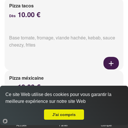
Pizza tacos
10.00 €
Dès
Base tomate, fromage, viande hachée, kebab, sauce
cheezy, frites
Pizza méxicaine
10.00 €
Dès
Ce site Web utilise des cookies pour vous garantir la
meilleure expérience sur notre site Web
A Emporter sur Witry lès Reims
Base sauce barbecue, fromage, viande hachée,
J'ai compris
chorizo, poivrons
Accueil
Panier
Compte