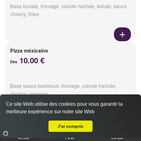
Base tomate, fromage, viande hachée, kebab, sauce
cheezy, frites
Pizza méxicaine
10.00 €
Dès
Base sauce barbecue, fromage, viande hachée,
chorizo, poivrons
Ce site Web utilise des cookies pour vous garantir la
meilleure expérience sur notre site Web
Livraison sur Reims Wilson
J'ai compris
Pizza venizia
10.00 €
Accueil
Panier
Compte