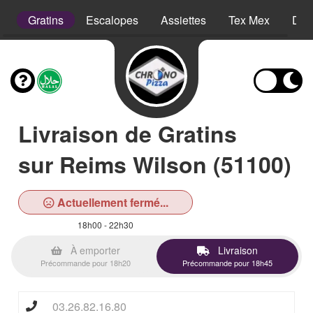
s
Gratins
Escalopes
Assiettes
Tex Mex
Des
Livraison de Gratins
sur Reims Wilson (51100)
Actuellement fermé...
18h00 - 22h30
À emporter
Livraison
Précommande pour 18h20
Précommande pour 18h45
03.26.82.16.80