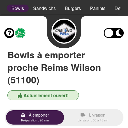
s
Bowls
Sandwichs
Burgers
Paninis
Defso
Bowls à emporter
proche Reims Wilson
(51100)
Actuellement ouvert!
À emporter
Livraison
Préparation : 20 min
Livraison : 30 à 45 mn