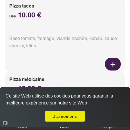
Pizza tacos
10.00 €
Dès
Base tomate, fromage, viande hachée, kebab, sauce
cheezy, frites
Pizza méxicaine
10.00 €
Dès
Ce site Web utilise des cookies pour vous garantir la
meilleure expérience sur notre site Web
A Emporter sur Reims Wilson
Base sauce barbecue, fromage, viande hachée,
J'ai compris
chorizo, poivrons
Accueil
Panier
Compte