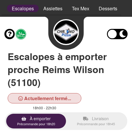
ns
Escalopes
Assiettes
Tex Mex
Desserts
Bo
Escalopes à emporter
proche Reims Wilson
(51100)
Actuellement fermé...
18h00 - 22h30
À emporter
Livraison
Précommande pour 18h20
Précommande pour 18h45