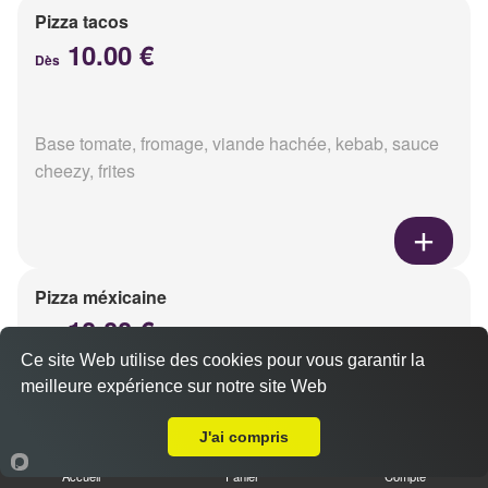
Pizza tacos
10.00 €
Dès
Base tomate, fromage, viande hachée, kebab, sauce
cheezy, frites
Pizza méxicaine
10.00 €
Dès
Ce site Web utilise des cookies pour vous garantir la
meilleure expérience sur notre site Web
A Emporter sur Reims Wilson
Base sauce barbecue, fromage, viande hachée,
J'ai compris
chorizo, poivrons
Accueil
Panier
Compte