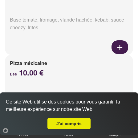
Base tomate, fromage, viande hachée, kebab, sauce
cheezy, frites
Pizza méxicaine
10.00 €
Dès
Base sauce barbecue, fromage, viande hachée,
Ce site Web utilise des cookies pour vous garantir la
chorizo, poivrons
meilleure expérience sur notre site Web
Livraison sur Reims Verrerie
J'ai compris
Accueil
Panier
Compte