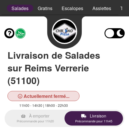
s
Salades
Gratins
Escalopes
Assiettes
Tex
Livraison de Salades
sur Reims Verrerie
(51100)
Actuellement fermé...
11h00 - 14h30 | 18h00 - 22h30
À emporter
Livraison
Précommande pour 11h20
Précommande pour 11h45