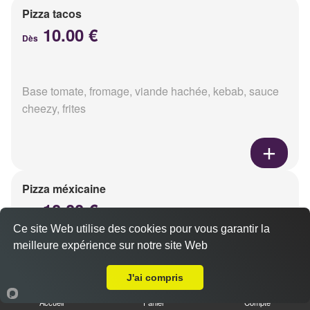
Pizza tacos
10.00 €
Dès
Base tomate, fromage, viande hachée, kebab, sauce
cheezy, frites
Pizza méxicaine
10.00 €
Dès
Ce site Web utilise des cookies pour vous garantir la
meilleure expérience sur notre site Web
A Emporter sur Reims Verrerie
Base sauce barbecue, fromage, viande hachée,
J'ai compris
chorizo, poivrons
Accueil
Panier
Compte