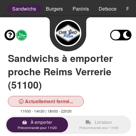
s
Sandwichs
Burgers
Paninis
Defsoce
Pât
Sandwichs à emporter
proche Reims Verrerie
(51100)
Actuellement fermé...
11h00 - 14h30 | 18h00 - 22h30
À emporter
Livraison
Précommande pour 11h20
Précommande pour 11h45