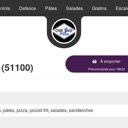
ninis
Defsoce
Pâtes
Salades
Gratins
Escal
À emporter
 (51100)
Précommande pour 18h20
s, pâtes, pizza, poulet frit, salades, sandwiches