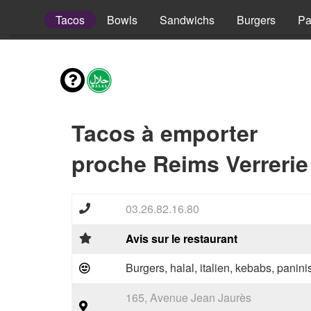
Pizzas
Tacos
Bowls
Sandwichs
Burgers
Pa
Tacos à emporter
proche Reims Verrerie
03.26.82.16.80
Avis sur le restaurant
Burgers, halal, italien, kebabs, panini
165, Avenue Jean Jaurès