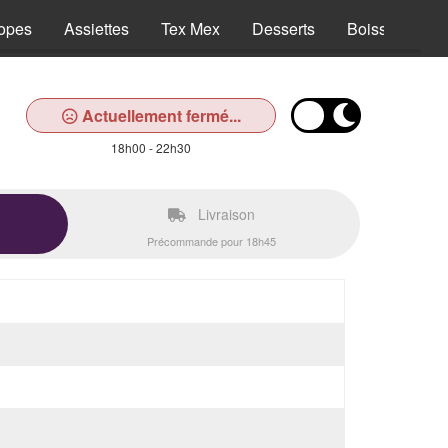
opes
Assiettes
Tex Mex
Desserts
Boissons
Actuellement fermé...
18h00 - 22h30
Livraison
Précommande pour 18h45