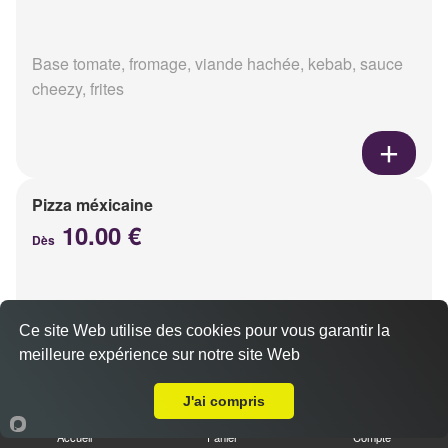
Base tomate, fromage, viande hachée, kebab, sauce
cheezy, frites
Pizza méxicaine
10.00 €
Dès
Base sauce barbecue, fromage, viande hachée,
Ce site Web utilise des cookies pour vous garantir la
chorizo, poivrons
meilleure expérience sur notre site Web
Livraison sur Reims Saint Remi
J'ai compris
Accueil
Panier
Compte