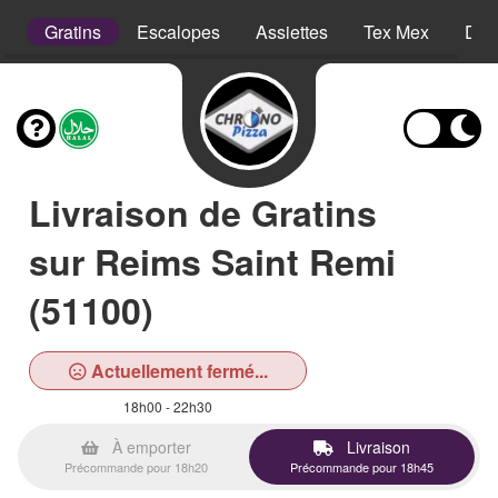
s
Gratins
Escalopes
Assiettes
Tex Mex
Des
Livraison de Gratins
sur Reims Saint Remi
(51100)
Actuellement fermé...
18h00 - 22h30
À emporter
Livraison
Précommande pour 18h20
Précommande pour 18h45