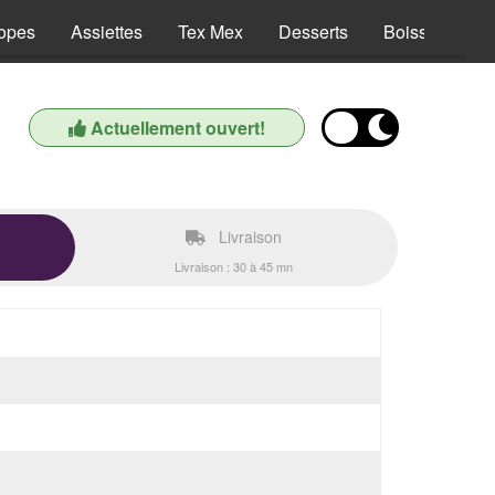
opes
Assiettes
Tex Mex
Desserts
Boissons
Actuellement ouvert!
Livraison
Livraison : 30 à 45 mn