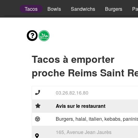
Pizzas
Tacos
Bowls
Sandwichs
Burgers
Pa
Tacos à emporter
proche Reims Saint Re
03.26.82.16.80
Avis sur le restaurant
Burgers, halal, italien, kebabs, panini
165, Avenue Jean Jaurès