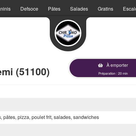
ninis
Defsoce
Pâtes
Salades
Gratins
Escal
À emporter
mi (51100)
Préparation : 20 min
s, pâtes, pizza, poulet frit, salades, sandwiches