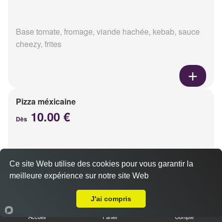
Base tomate, fromage, viande hachée, kebab, sauce
cheezy, frites
Pizza méxicaine
10.00 €
Dès
Base sauce barbecue, fromage, viande hachée,
Ce site Web utilise des cookies pour vous garantir la
chorizo, poivrons
meilleure expérience sur notre site Web
Livraison sur Reims Saint Remi
J'ai compris
Accueil
Panier
Compte