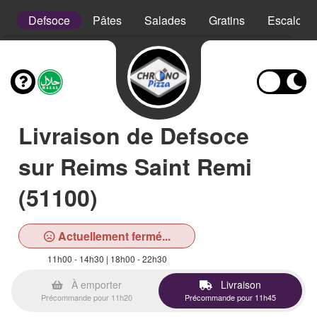
is
Defsoce
Pâtes
Salades
Gratins
Escalope
Livraison de Defsoce
sur Reims Saint Remi
(51100)
Actuellement fermé...
11h00 - 14h30 | 18h00 - 22h30
À emporter
Livraison
Précommande pour 11h20
Précommande pour 11h45