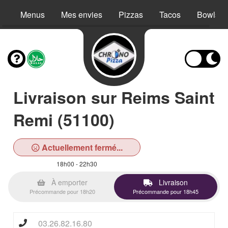
Menus
Mes envies
Pizzas
Tacos
Bowls
Livraison sur Reims Saint
Remi (51100)
Actuellement fermé...
18h00 - 22h30
À emporter
Livraison
Précommande pour 18h20
Précommande pour 18h45
03.26.82.16.80