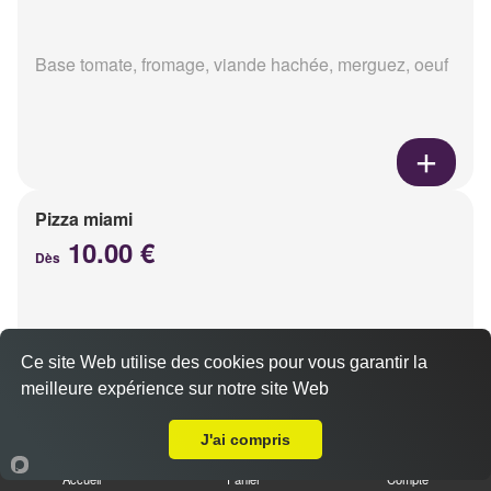
Base tomate, fromage, viande hachée, merguez, oeuf
Pizza miami
10.00 €
Dès
Base tomate, fromage, chorizo, oeuf
Ce site Web utilise des cookies pour vous garantir la
meilleure expérience sur notre site Web
Livraison sur Reims Saint Remi
J'ai compris
Accueil
Panier
Compte