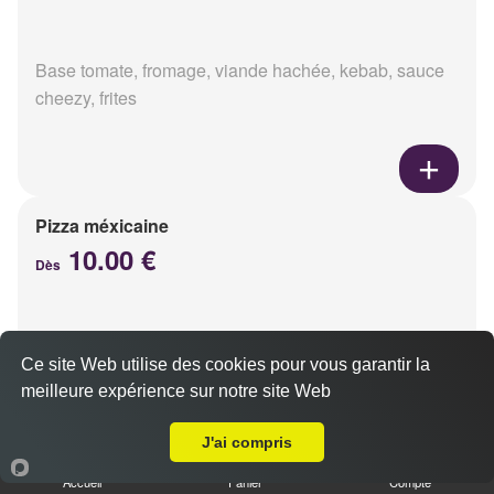
Base tomate, fromage, viande hachée, kebab, sauce
cheezy, frites
Pizza méxicaine
10.00 €
Dès
Base sauce barbecue, fromage, viande hachée,
Ce site Web utilise des cookies pour vous garantir la
chorizo, poivrons
meilleure expérience sur notre site Web
Livraison sur Reims Saint-Marceaux
J'ai compris
Accueil
Panier
Compte