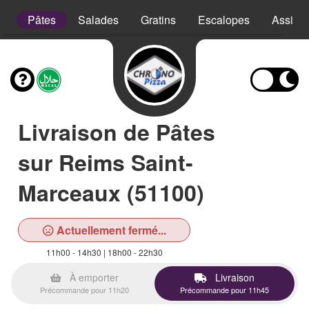
e
Pâtes
Salades
Gratins
Escalopes
Assiett
Livraison de Pâtes
sur Reims Saint-
Marceaux (51100)
Actuellement fermé...
11h00 - 14h30 | 18h00 - 22h30
À emporter
Livraison
Précommande pour 11h20
Précommande pour 11h45