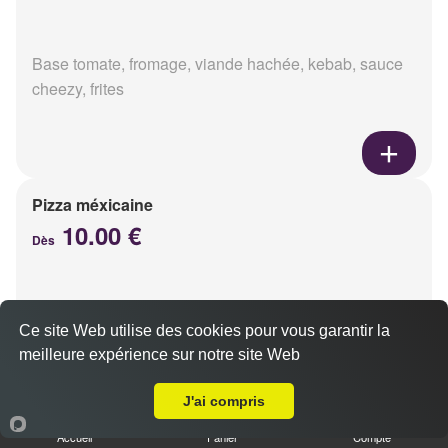
Base tomate, fromage, viande hachée, kebab, sauce
cheezy, frites
Pizza méxicaine
10.00 €
Dès
Base sauce barbecue, fromage, viande hachée,
Ce site Web utilise des cookies pour vous garantir la
chorizo, poivrons
meilleure expérience sur notre site Web
Livraison sur Reims Saint-Marceaux
J'ai compris
Accueil
Panier
Compte