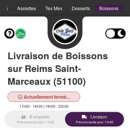
opes
Assiettes
Tex Mex
Desserts
Boissons
Livraison de Boissons
sur Reims Saint-
Marceaux (51100)
Actuellement fermé...
11h00 - 14h30 | 18h00 - 22h30
À emporter
Livraison
Précommande pour 11h20
Précommande pour 11h45