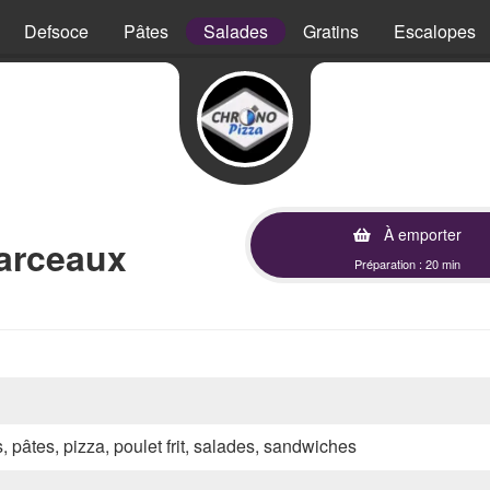
Defsoce
Pâtes
Salades
Gratins
Escalopes
À emporter
arceaux
Préparation : 20 min
s, pâtes, pizza, poulet frit, salades, sandwiches