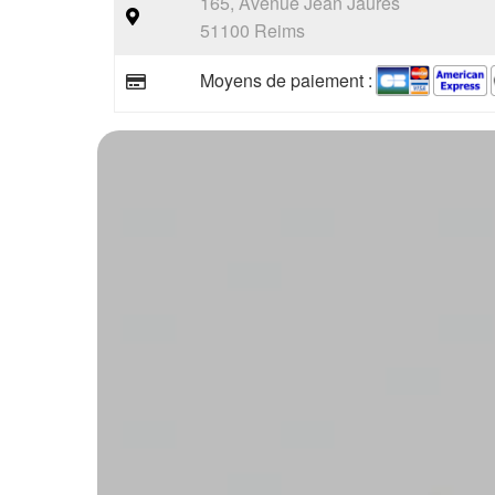
165, Avenue Jean Jaurès
51100 Reims
Moyens de paiement :