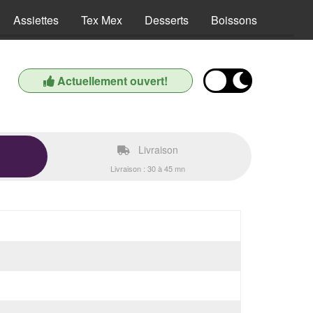
Assiettes
Tex Mex
Desserts
Boissons
Actuellement ouvert!
Livraison
Livraison : 30 à 45 mn