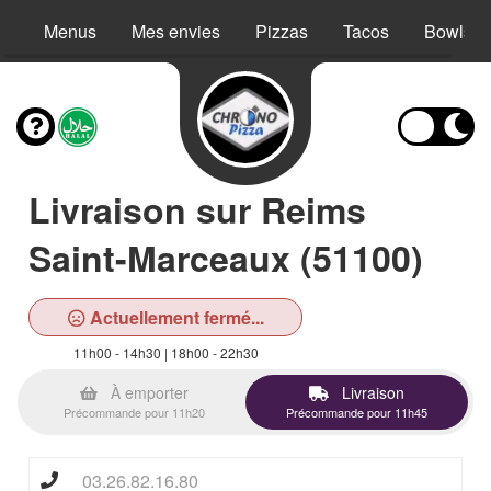
Menus
Mes envies
Pizzas
Tacos
Bowls
Livraison sur Reims
Saint-Marceaux (51100)
Actuellement fermé...
11h00 - 14h30 | 18h00 - 22h30
À emporter
Livraison
Précommande pour 11h20
Précommande pour 11h45
03.26.82.16.80