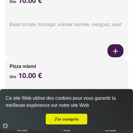
Dès
Base tomate, fromage, viande hachée, merguez, oeuf
Pizza miami
10.00 €
Dès
Ce site Web utilise des cookies pour vous garantir la
Base tomate, fromage, chorizo, oeuf
meilleure expérience sur notre site Web
Livraison sur Reims Saint-Marceaux
J'ai compris
Accueil
Panier
Compte