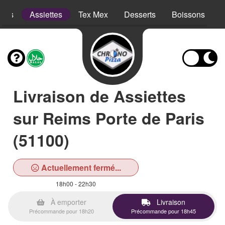
opes
Assiettes
Tex Mex
Desserts
Boissons
Livraison de Assiettes
sur Reims Porte de Paris
(51100)
Actuellement fermé...
18h00 - 22h30
À emporter
Livraison
Précommande pour 18h20
Précommande pour 18h45