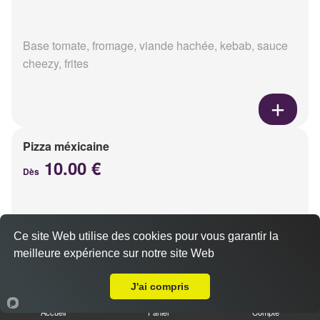
Base tomate, fromage, viande hachée, kebab, sauce
cheezy, frites
Pizza méxicaine
10.00 €
Dès
Base sauce barbecue, fromage, viande hachée,
Ce site Web utilise des cookies pour vous garantir la
chorizo, poivrons
meilleure expérience sur notre site Web
Livraison sur Reims Porte de Paris
J'ai compris
Accueil
Panier
Compte