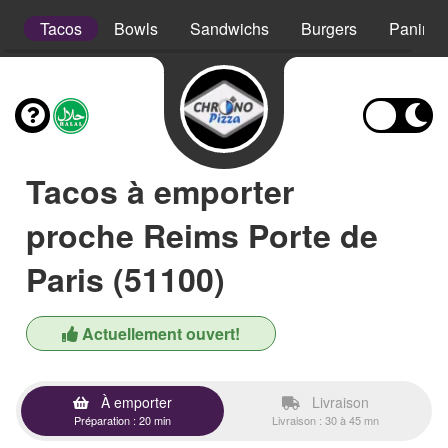
s
Tacos
Bowls
Sandwichs
Burgers
Paninis
Tacos à emporter
proche Reims Porte de
Paris (51100)
Actuellement ouvert!
À emporter
Livraison
Préparation : 20 min
Livraison : 30 à 45 mn