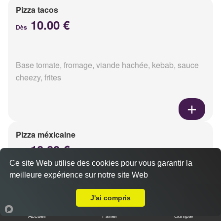
Pizza tacos
10.00 €
Dès
Base tomate, fromage, viande hachée, kebab, sauce
cheezy, frites
Pizza méxicaine
10.00 €
Dès
Ce site Web utilise des cookies pour vous garantir la
meilleure expérience sur notre site Web
A Emporter sur Reims Porte de Paris
Base sauce barbecue, fromage, viande hachée,
J'ai compris
chorizo, poivrons
Accueil
Panier
Compte