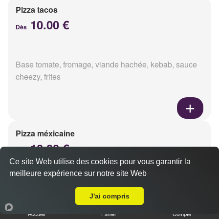
Pizza tacos
10.00 €
Dès
Base tomate, fromage, viande hachée, kebab, sauce
cheezy, frites
Pizza méxicaine
10.00 €
Dès
Ce site Web utilise des cookies pour vous garantir la
meilleure expérience sur notre site Web
A Emporter sur Reims Porte de Paris
Base sauce barbecue, fromage, viande hachée,
J'ai compris
chorizo, poivrons
Accueil
Panier
Compte