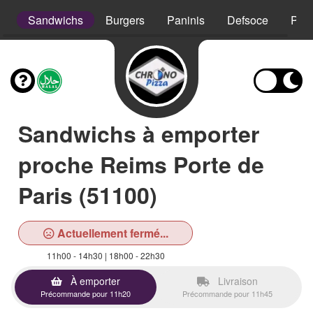
s
Sandwichs
Burgers
Paninis
Defsoce
Pât
Sandwichs à emporter
proche Reims Porte de
Paris (51100)
Actuellement fermé...
11h00 - 14h30 | 18h00 - 22h30
À emporter
Livraison
Précommande pour 11h20
Précommande pour 11h45