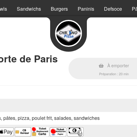
wls
Sandwichs
Burgers
Paninis
Defsoce
Pâ
orte de Paris
À emporter
Préparation : 20 min
s, pâtes, pizza, poulet frit, salades, sandwiches