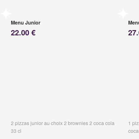
Menu Junior
Menu
22.00 €
27.
2 pizzas junior au choix 2 brownies 2 coca cola
1 pi
33 cl
coca