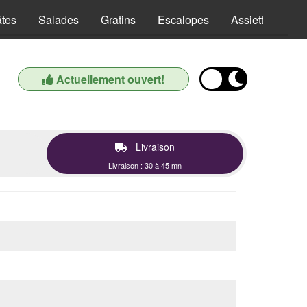
tes
Salades
Gratins
Escalopes
Assiettes
T
Actuellement ouvert!
Livraison
Livraison : 30 à 45 mn