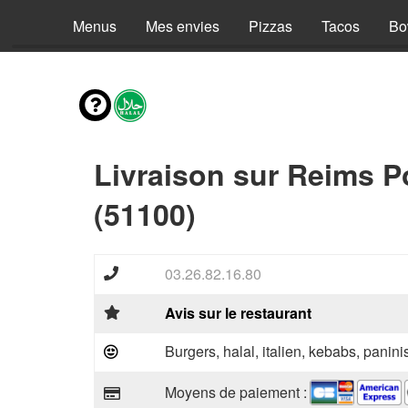
Menus
Mes envies
Pizzas
Tacos
Bo
Livraison sur Reims P
(51100)
03.26.82.16.80
Avis sur le restaurant
Burgers, halal, italien, kebabs, panini
Moyens de paiement :