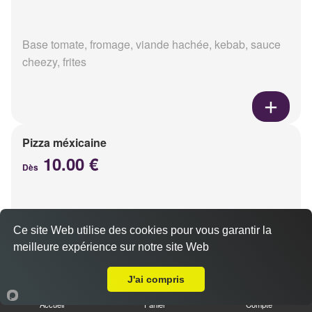
Base tomate, fromage, viande hachée, kebab, sauce
cheezy, frites
Pizza méxicaine
10.00 €
Dès
Base sauce barbecue, fromage, viande hachée,
Ce site Web utilise des cookies pour vous garantir la
chorizo, poivrons
meilleure expérience sur notre site Web
Livraison sur Reims Orgeval
J'ai compris
Accueil
Panier
Compte