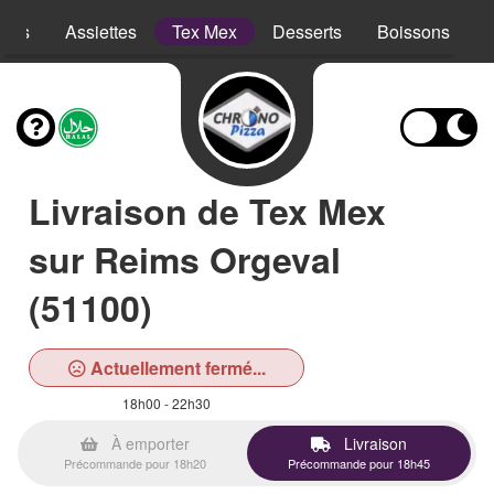
opes
Assiettes
Tex Mex
Desserts
Boissons
Livraison de Tex Mex
sur Reims Orgeval
(51100)
Actuellement fermé...
18h00 - 22h30
À emporter
Livraison
Précommande pour 18h20
Précommande pour 18h45