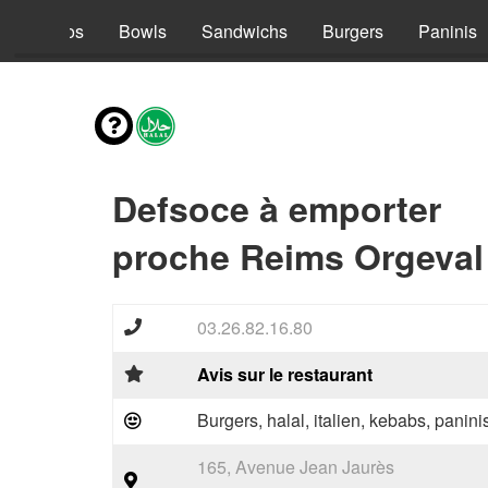
s
Tacos
Bowls
Sandwichs
Burgers
Paninis
Defsoce à emporter
proche Reims Orgeval
03.26.82.16.80
Avis sur le restaurant
Burgers, halal, italien, kebabs, panini
165, Avenue Jean Jaurès