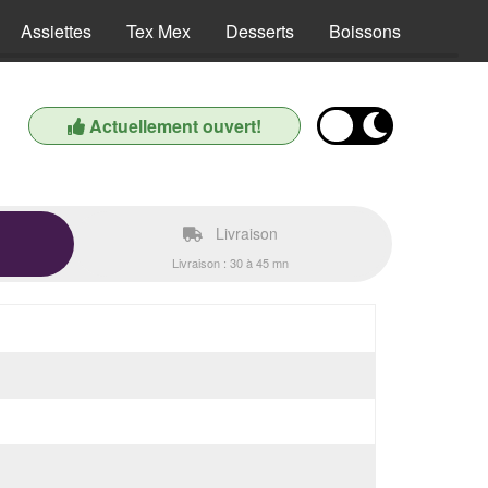
Assiettes
Tex Mex
Desserts
Boissons
Actuellement ouvert!
Livraison
Livraison : 30 à 45 mn