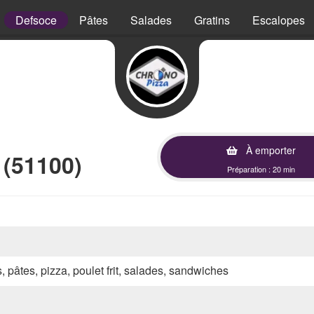
Defsoce
Pâtes
Salades
Gratins
Escalopes
À emporter
 (51100)
Préparation : 20 min
s, pâtes, pizza, poulet frit, salades, sandwiches