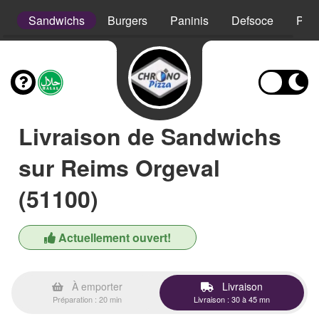
s
Sandwichs
Burgers
Paninis
Defsoce
Pât
Livraison de Sandwichs
sur Reims Orgeval
(51100)
Actuellement ouvert!
À emporter
Livraison
Préparation : 20 min
Livraison : 30 à 45 mn