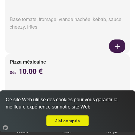
Base tomate, fromage, viande hachée, kebab, sauce
cheezy, frites
Pizza méxicaine
10.00 €
Dès
Base sauce barbecue, fromage, viande hachée,
Ce site Web utilise des cookies pour vous garantir la
chorizo, poivrons
meilleure expérience sur notre site Web
Livraison sur Reims Orgeval
J'ai compris
Accueil
Panier
Compte