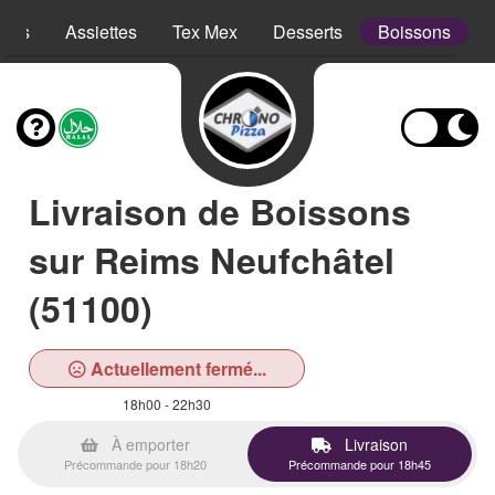
opes
Assiettes
Tex Mex
Desserts
Boissons
Livraison de Boissons
sur Reims Neufchâtel
(51100)
Actuellement fermé...
18h00 - 22h30
À emporter
Livraison
Précommande pour 18h20
Précommande pour 18h45