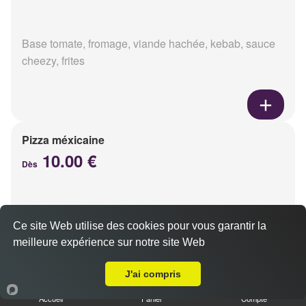
Base tomate, fromage, viande hachée, kebab, sauce
cheezy, frites
Pizza méxicaine
10.00 €
Dès
Base sauce barbecue, fromage, viande hachée,
Ce site Web utilise des cookies pour vous garantir la
chorizo, poivrons
meilleure expérience sur notre site Web
Livraison sur Reims Neufchâtel
J'ai compris
Accueil
Panier
Compte