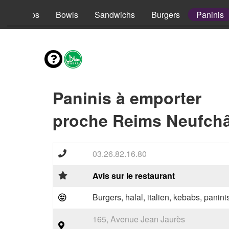
s
Tacos
Bowls
Sandwichs
Burgers
Paninis
Paninis à emporter
proche Reims Neufchâ
03.26.82.16.80
Avis sur le restaurant
Burgers, halal, italien, kebabs, panini
165, Avenue Jean Jaurès