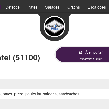
Defsoce
Pâtes
Salades
Gratins
Escalopes
À emporter
tel (51100)
Préparation : 20 min
s, pâtes, pizza, poulet frit, salades, sandwiches