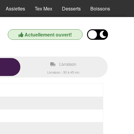
Assiettes
Tex Mex
Desserts
Boissons
Actuellement ouvert!
Livraison
Livraison : 30 à 45 mn