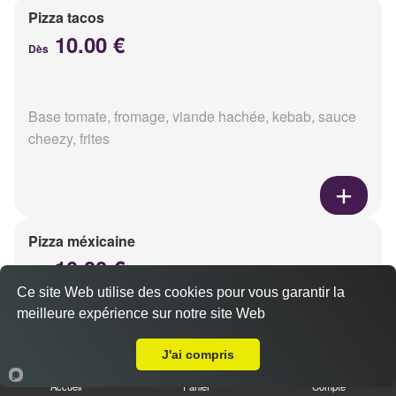
Pizza tacos
10.00 €
Dès
Base tomate, fromage, viande hachée, kebab, sauce
cheezy, frites
Pizza méxicaine
10.00 €
Dès
Ce site Web utilise des cookies pour vous garantir la
meilleure expérience sur notre site Web
A Emporter sur Reims Neufchâtel
Base sauce barbecue, fromage, viande hachée,
J'ai compris
chorizo, poivrons
Accueil
Panier
Compte