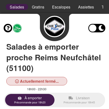
s
Salades
Gratins
Escalopes
Assiettes
Tex
Salades à emporter
proche Reims Neufchâtel
(51100)
Actuellement fermé...
18h00 - 22h30
À emporter
Livraison
Précommande pour 18h20
Précommande pour 18h45