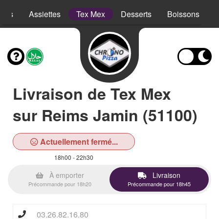
opes
Assiettes
Tex Mex
Desserts
Boissons
Livraison de Tex Mex
sur Reims Jamin (51100)
Actuellement fermé...
18h00 - 22h30
À emporter
Livraison
Précommande pour 18h20
Précommande pour 18h45
03.26.82.16.80