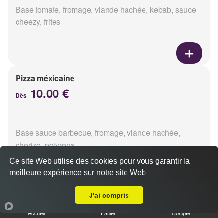
Base tomate, fromage, viande hachée, kebab, sauce
cheezy, frites
Pizza méxicaine
10.00 €
Dès
Base sauce barbecue, fromage, viande hachée,
chorizo, poivrons
Ce site Web utilise des cookies pour vous garantir la
meilleure expérience sur notre site Web
Livraison sur Reims Jamin
J'ai compris
Pizza venizia
10.00 €
Accueil
Panier
Compte