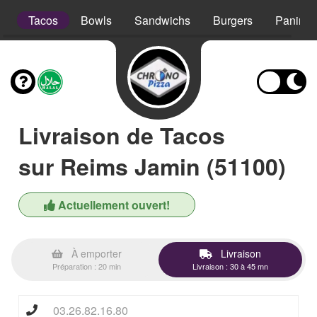
s
Tacos
Bowls
Sandwichs
Burgers
Paninis
Livraison de Tacos
sur Reims Jamin (51100)
Actuellement ouvert!
À emporter
Livraison
Préparation : 20 min
Livraison : 30 à 45 mn
03.26.82.16.80