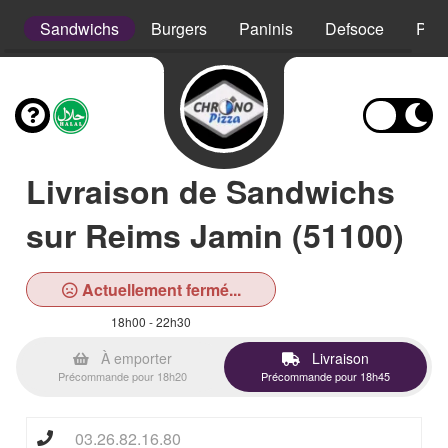
s
Sandwichs
Burgers
Paninis
Defsoce
Pât
Livraison de Sandwichs
sur Reims Jamin (51100)
Actuellement fermé...
18h00 - 22h30
À emporter
Livraison
Précommande pour 18h20
Précommande pour 18h45
03.26.82.16.80