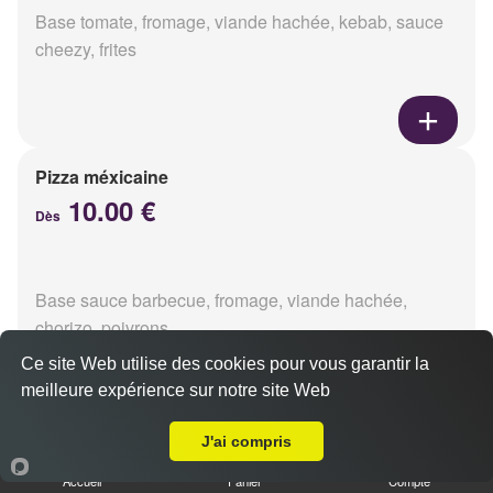
Base tomate, fromage, viande hachée, kebab, sauce
cheezy, frites
Pizza méxicaine
10.00 €
Dès
Base sauce barbecue, fromage, viande hachée,
chorizo, poivrons
Ce site Web utilise des cookies pour vous garantir la
meilleure expérience sur notre site Web
Livraison sur Reims Jamin
J'ai compris
Pizza venizia
10.00 €
Accueil
Panier
Compte