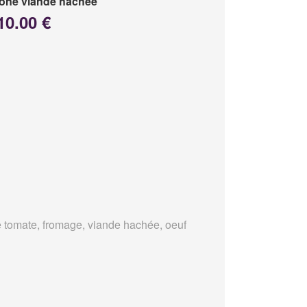
one viande hachée
10.00 €
 tomate, fromage, viande hachée, oeuf