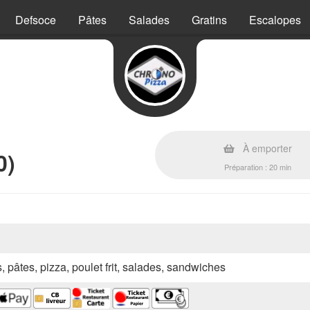
Defsoce
Pâtes
Salades
Gratins
Escalopes
À emporter
0)
Préparation : 20 min
s, pâtes, pizza, poulet frit, salades, sandwiches