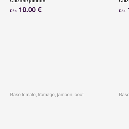
Calzone jambon
Calz
10.00 €
Dès
Dès
Base tomate, fromage, jambon, oeuf
Base