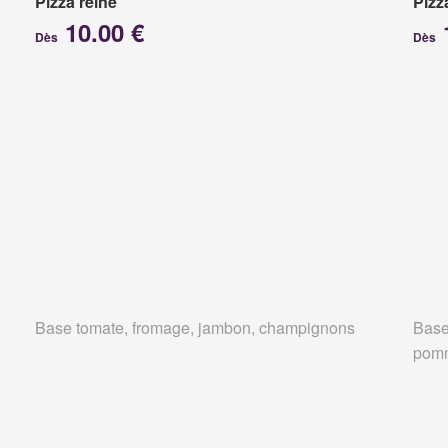
Pizza reine
Pizz
10.00 €
Dès
Dès
Base tomate, fromage, jambon, champignons
Base
pomm