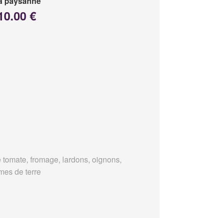
a paysanne
10.00 €
 tomate, fromage, lardons, oignons,
es de terre