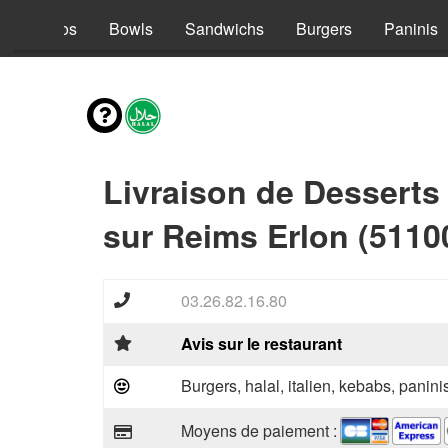
s
Tacos
Bowls
Sandwichs
Burgers
Paninis
Livraison de Desserts
sur Reims Erlon (5110
03.26.82.16.80
Avis sur le restaurant
Burgers, halal, italien, kebabs, panini
Moyens de paiement :