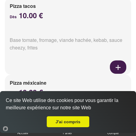
Pizza tacos
10.00 €
Dès
Base tomate, fromage, viande hachée, kebab, sauce
cheezy, frites
Pizza méxicaine
10.00 €
Dès
Ce site Web utilise des cookies pour vous garantir la
meilleure expérience sur notre site Web
A Emporter sur Reims Erlon
Base sauce barbecue, fromage, viande hachée,
J'ai compris
chorizo, poivrons
Accueil
Panier
Compte