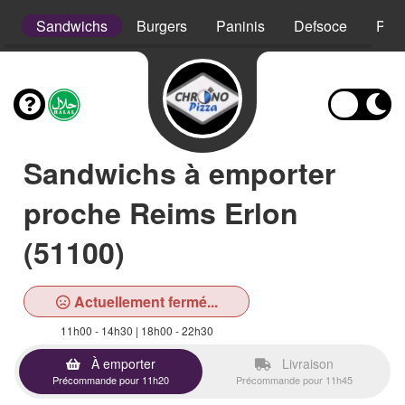
s
Sandwichs
Burgers
Paninis
Defsoce
Pât
Sandwichs à emporter
proche Reims Erlon
(51100)
Actuellement fermé...
11h00 - 14h30 | 18h00 - 22h30
À emporter
Livraison
Précommande pour 11h20
Précommande pour 11h45