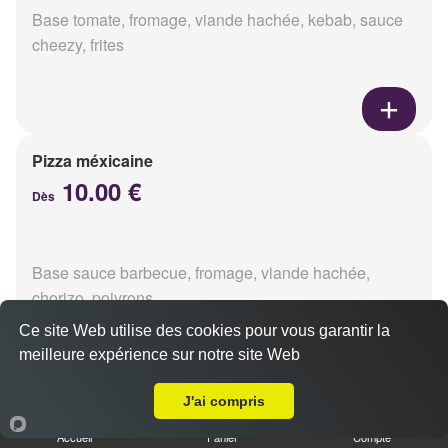
Base tomate, fromage, viande hachée, kebab, sauce
cheezy, frites
Pizza méxicaine
10.00 €
Dès
Base sauce barbecue, fromage, viande hachée,
chorizo, poivrons
Ce site Web utilise des cookies pour vous garantir la
meilleure expérience sur notre site Web
Livraison sur Reims Erlon
J'ai compris
Pizza venizia
10.00 €
Accueil
Panier
Compte