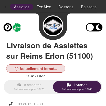
opes
Assiettes
Tex Mex
Desserts
Boissons
Livraison de Assiettes
sur Reims Erlon (51100)
Actuellement fermé...
18h00 - 22h30
À emporter
Livraison
Précommande pour 18h20
Précommande pour 18h45
03.26.82.16.80