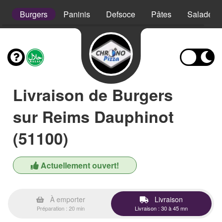
s
Burgers
Paninis
Defsoce
Pâtes
Salades
Livraison de Burgers
sur Reims Dauphinot
(51100)
Actuellement ouvert!
À emporter
Livraison
Préparation : 20 min
Livraison : 30 à 45 mn