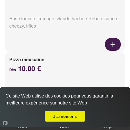
Base tomate, fromage, viande hachée, kebab, sauce
cheezy, frites
Pizza méxicaine
10.00 €
Dès
Base sauce barbecue, fromage, viande hachée,
Ce site Web utilise des cookies pour vous garantir la
chorizo, poivrons
meilleure expérience sur notre site Web
Livraison sur Reims Dauphinot
J'ai compris
Accueil
Panier
Compte