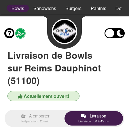
s
Bowls
Sandwichs
Burgers
Paninis
Defso
Livraison de Bowls
sur Reims Dauphinot
(51100)
Actuellement ouvert!
À emporter
Livraison
Préparation : 20 min
Livraison : 30 à 45 mn