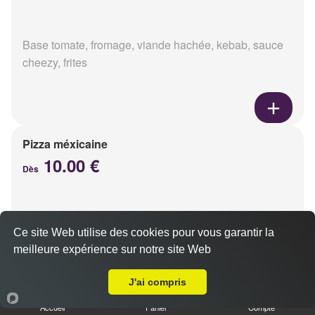
Base tomate, fromage, viande hachée, kebab, sauce
cheezy, frites
Pizza méxicaine
10.00 €
Dès
Base sauce barbecue, fromage, viande hachée,
Ce site Web utilise des cookies pour vous garantir la
chorizo, poivrons
meilleure expérience sur notre site Web
Livraison sur Reims Dauphinot
J'ai compris
Accueil
Panier
Compte