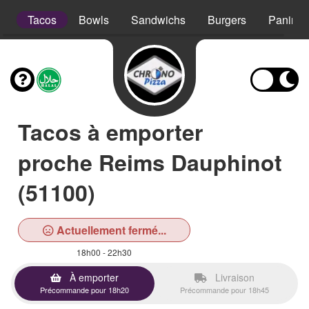
s
Tacos
Bowls
Sandwichs
Burgers
Paninis
Tacos à emporter
proche Reims Dauphinot
(51100)
Actuellement fermé...
18h00 - 22h30
À emporter
Livraison
Précommande pour 18h20
Précommande pour 18h45