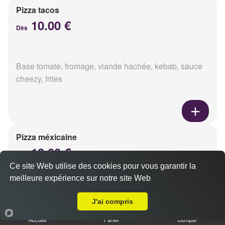
Pizza tacos
10.00 €
Dès
Base tomate, fromage, viande hachée, kebab, sauce
cheezy, frites
Pizza méxicaine
10.00 €
Dès
Ce site Web utilise des cookies pour vous garantir la
meilleure expérience sur notre site Web
A Emporter sur Reims Dauphinot
Base sauce barbecue, fromage, viande hachée,
J'ai compris
chorizo, poivrons
Accueil
Panier
Compte