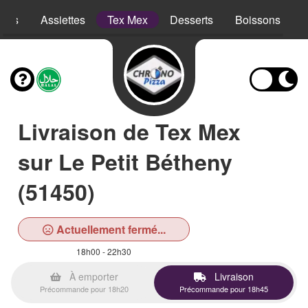
opes
Assiettes
Tex Mex
Desserts
Boissons
Livraison de Tex Mex
sur Le Petit Bétheny
(51450)
Actuellement fermé...
18h00 - 22h30
À emporter
Livraison
Précommande pour 18h20
Précommande pour 18h45