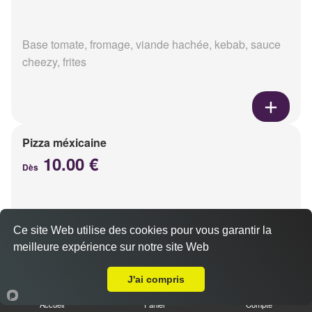
Base tomate, fromage, viande hachée, kebab, sauce
cheezy, frites
Pizza méxicaine
10.00 €
Dès
Base sauce barbecue, fromage, viande hachée,
Ce site Web utilise des cookies pour vous garantir la
chorizo, poivrons
meilleure expérience sur notre site Web
Livraison sur Le Petit Bétheny
J'ai compris
Accueil
Panier
Compte