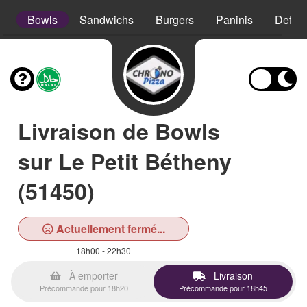
s
Bowls
Sandwichs
Burgers
Paninis
Defso
Livraison de Bowls
sur Le Petit Bétheny
(51450)
Actuellement fermé...
18h00 - 22h30
À emporter
Livraison
Précommande pour 18h20
Précommande pour 18h45