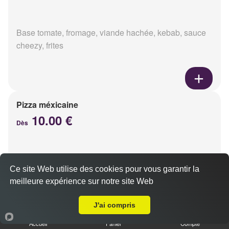
Base tomate, fromage, viande hachée, kebab, sauce
cheezy, frites
Pizza méxicaine
10.00 €
Dès
Base sauce barbecue, fromage, viande hachée,
Ce site Web utilise des cookies pour vous garantir la
chorizo, poivrons
meilleure expérience sur notre site Web
Livraison sur Le Petit Bétheny
J'ai compris
Accueil
Panier
Compte