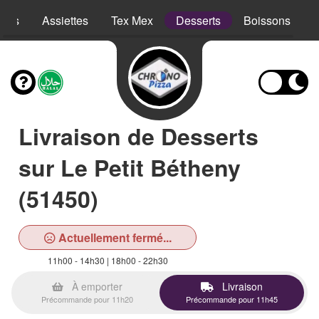
opes
Assiettes
Tex Mex
Desserts
Boissons
Livraison de Desserts
sur Le Petit Bétheny
(51450)
Actuellement fermé...
11h00 - 14h30 | 18h00 - 22h30
À emporter
Livraison
Précommande pour 11h20
Précommande pour 11h45