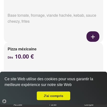
Base tomate, fromage, viande hachée, kebab, sauce
cheezy, frites
Pizza méxicaine
10.00 €
Dès
Base sauce barbecue, fromage, viande hachée,
Ce site Web utilise des cookies pour vous garantir la
chorizo, poivrons
meilleure expérience sur notre site Web
Livraison sur Le Petit Bétheny
J'ai compris
Accueil
Panier
Compte