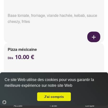
Base tomate, fromage, viande hachée, kebab, sauce
cheezy, frites
Pizza méxicaine
10.00 €
Dès
Base sauce barbecue, fromage, viande hachée,
Ce site Web utilise des cookies pour vous garantir la
chorizo, poivrons
meilleure expérience sur notre site Web
Livraison sur Cernay lès Reims
J'ai compris
Accueil
Panier
Compte