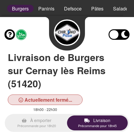
s
Burgers
Paninis
Defsoce
Pâtes
Salades
Livraison de Burgers
sur Cernay lès Reims
(51420)
Actuellement fermé...
18h00 - 22h30
À emporter
Livraison
Précommande pour 18h20
Précommande pour 18h45